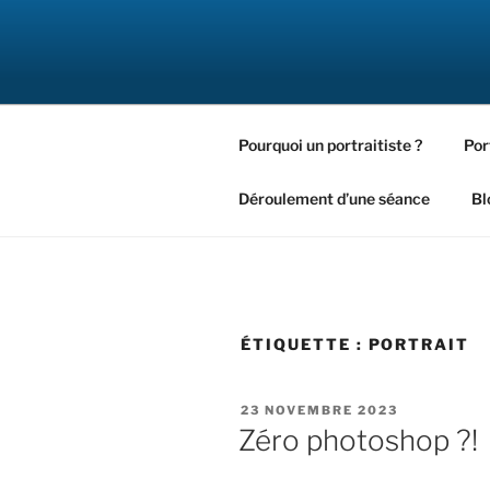
Aller
au
DIDIER F
contenu
Votre portraitiste
principal
Pourquoi un portraitiste ?
Por
Déroulement d’une séance
Bl
ÉTIQUETTE :
PORTRAIT
PUBLIÉ
23 NOVEMBRE 2023
LE
Zéro photoshop ?!