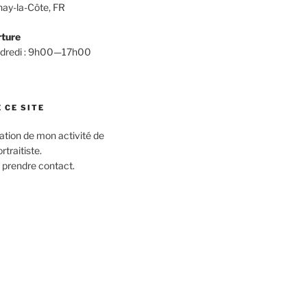
ay-la-Côte, FR
rture
endredi : 9h00—17h00
 CE SITE
ation de mon activité de
traitiste.
 prendre contact.