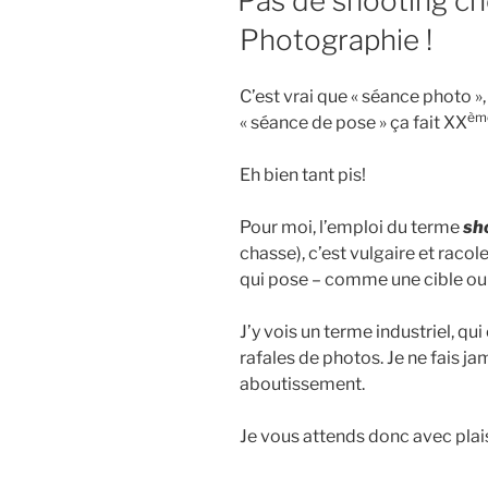
Pas de shooting ch
Photographie !
C’est vrai que « séance photo »,
èm
« séance de pose » ça fait XX
Eh bien tant pis!
Pour moi, l’emploi du terme
sh
chasse), c’est vulgaire et racol
qui pose – comme une cible ou u
J’y vois un terme industriel, qu
rafales de photos. Je ne fais ja
aboutissement.
Je vous attends donc avec plai