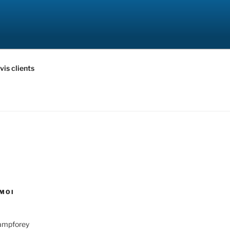
vis clients
MOI
hampforey