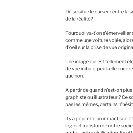
Où se situe le curseur entre la 
de la réalité?
Pourquoi va-t’on s’émerveiller
comme une voiture volée, alors
d’oeil sur la prise de vue origin
Une image qui est tellement élo
de vue initiale, peut-elle enco
que non.
A partir de quand n’est-on plu
graphiste ou illustrateur ? Ce 
pas les mêmes, certains n’hésit
Il y a pour moi un impact socié
logiciel transforme notre socié
mots – notre civilisation. En ef