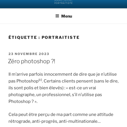
Aller
DIDIER FORMET
Votre portraitiste
au
PHOTOGRAPHIE
Menu
contenu
principal
ÉTIQUETTE :
PORTRAITISTE
PUBLIÉ
23 NOVEMBRE 2023
LE
Zéro photoshop ?!
Il m’arrive parfois innocemment de dire que je n’utilise
(c)
pas Photoshop
. Certains clients pensent (sans le dire,
ils sont polis et bien élevés) : « est-ce un vrai
photographe, un professionnel, s’il n’utilise pas
Photoshop ? ».
Cela peut être perçu de ma part comme une attitude
rétrograde, anti-progrès, anti-multinationale…